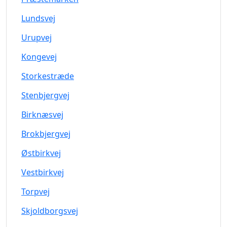
Lundsvej
Urupvej
Kongevej
Storkestræde
Stenbjergvej
Birknæsvej
Brokbjergvej
Østbirkvej
Vestbirkvej
Torpvej
Skjoldborgsvej