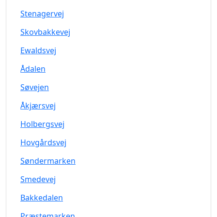
Stenagervej
Skovbakkevej
Ewaldsvej
Ådalen
Søvejen
Åkjærsvej
Holbergsvej
Hovgårdsvej
Søndermarken
Smedevej
Bakkedalen
Præstemarken