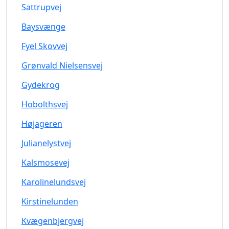
Sattrupvej
Baysvænge
Fyel Skovvej
Grønvald Nielsensvej
Gydekrog
Hobolthsvej
Højageren
Julianelystvej
Kalsmosevej
Karolinelundsvej
Kirstinelunden
Kvægenbjergvej