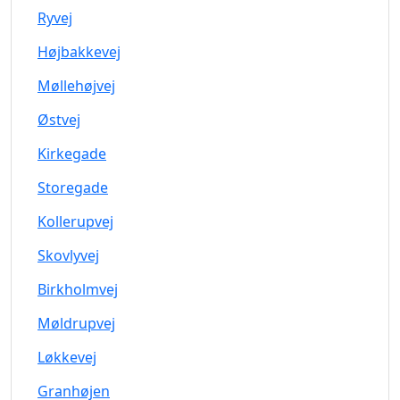
Ryvej
Højbakkevej
Møllehøjvej
Østvej
Kirkegade
Storegade
Kollerupvej
Skovlyvej
Birkholmvej
Møldrupvej
Løkkevej
Granhøjen