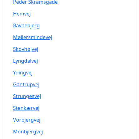
Peder Skramsgade
Hemvej
Bavnebjerg
Møllersmindevej
Skovhøjvej
Lyngdalvej
Ydingvej
Gantrupvej
Strungesvej
Stenkærvej
Vorbjergvej
Monbjergvej