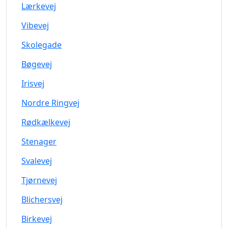
Lærkevej
Vibevej
Skolegade
Bøgevej
Irisvej
Nordre Ringvej
Rødkælkevej
Stenager
Svalevej
Tjørnevej
Blichersvej
Birkevej