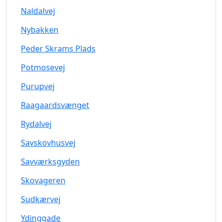
Naldalvej
Nybakken
Peder Skrams Plads
Potmosevej
Purupvej
Raagaardsvænget
Rydalvej
Savskovhusvej
Savværksgyden
Skovageren
Sudkærvej
Ydinggade