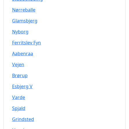
Nørreballe
Glamsbjerg
Nyborg
Ferritslev Fyn
Aabenraa
Vejen
Brørup
Esbjerg V
Varde
Spjald
Grindsted