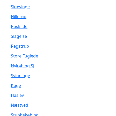
Skævinge
Hillerød
Roskilde
Slagelse
Regstrup
Store Fuglede
Nykøbing Sj
Svinninge
Køge
Haslev
Næstved
Stubbekøbing