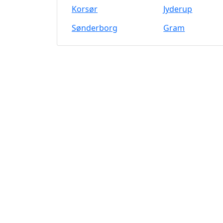
Korsør
Jyderup
Sønderborg
Gram