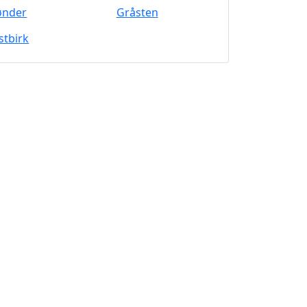
ønder
Gråsten
stbirk