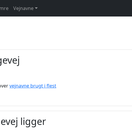
umre
Vejnavne
gevej
 over
vejnavne brugt i flest
evej ligger