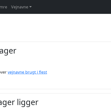
umre
Vejnavne
ager
 over
vejnavne brugt i flest
ager ligger