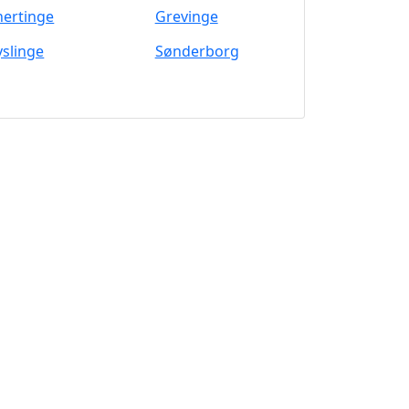
nertinge
Grevinge
yslinge
Sønderborg