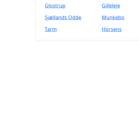
Glostrup
Gilleleje
Sjællands Odde
Munkebo
Tarm
Horsens