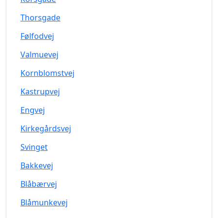
Thorsgade
Følfodvej
Valmuevej
Kornblomstvej
Kastrupvej
Engvej
Kirkegårdsvej
Svinget
Bakkevej
Blåbærvej
Blåmunkevej