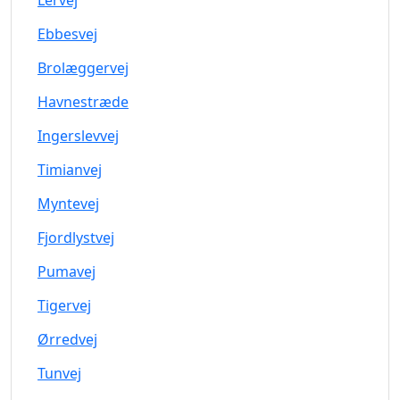
Lervej
Ebbesvej
Brolæggervej
Havnestræde
Ingerslevvej
Timianvej
Myntevej
Fjordlystvej
Pumavej
Tigervej
Ørredvej
Tunvej