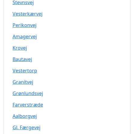
Stevnsvej
Vesterkærvej
Perikonvej
Amagervej
Krovej
Bautavej
Vestertorp
Granitvej
Grønlundsvej
Farverstræde
Aalborgvej
Gl. Færgevej