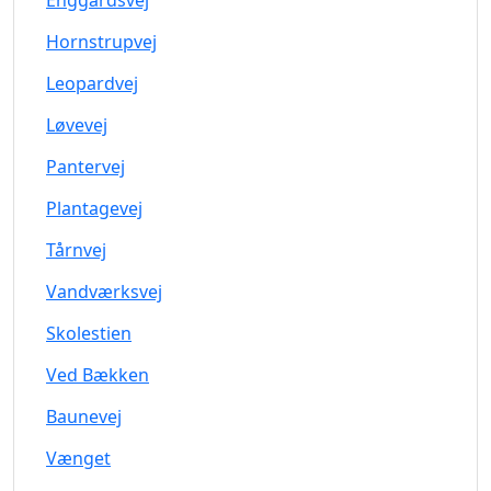
Enggårdsvej
Hornstrupvej
Leopardvej
Løvevej
Pantervej
Plantagevej
Tårnvej
Vandværksvej
Skolestien
Ved Bækken
Baunevej
Vænget