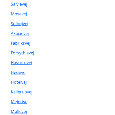
Salvievej
Mosevej
Solhøjvej
Akacievej
Fabriksvej
Forsythiavej
Havtornvej
Hedevej
Hotelvej
Kallerupvej
Mejerivej
Møllevej