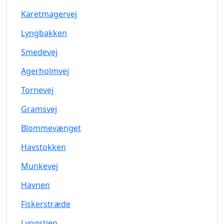
Karetmagervej
Lyngbakken
Smedevej
Agerholmvej
Tornevej
Gramsvej
Blommevænget
Havstokken
Munkevej
Havnen
Fiskerstræde
Lyngstien