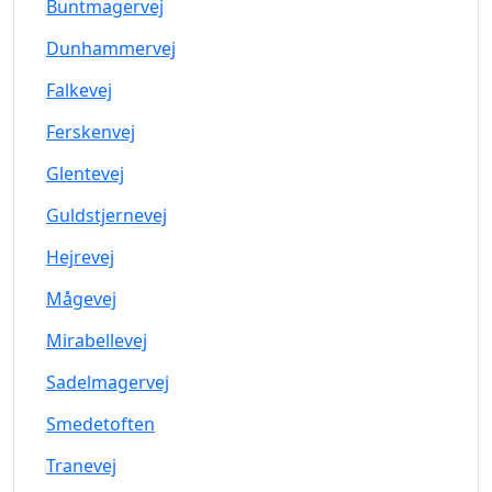
Buntmagervej
Dunhammervej
Falkevej
Ferskenvej
Glentevej
Guldstjernevej
Hejrevej
Mågevej
Mirabellevej
Sadelmagervej
Smedetoften
Tranevej