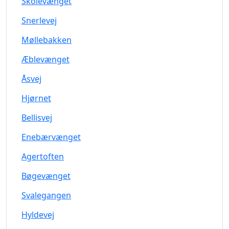
Skolevænget
Snerlevej
Møllebakken
Æblevænget
Åsvej
Hjørnet
Bellisvej
Enebærvænget
Agertoften
Bøgevænget
Svalegangen
Hyldevej