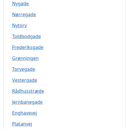
Nygade
Nørregade
Nytorv
Toldbodgade
Frederiksgade
Grønningen
Torvegade
Vestergade
Rådhusstræde
Jernbanegade
Enghavevej
Platanvej