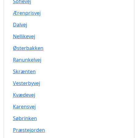
Sofievej
Ærenprisvej
Dalvej
Nellikevej
Østerbakken
Ranunkelvej
Skrænten
Vesterbyvej
Kvædevej
Karensvej
Søbrinken
Præstejorden