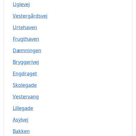
Uglevej
Vestergårdsvej
Urtehaven
Frugthaven
Dæmningen
Bryggerivej
Engdraget
Skolegade
Vestervang
Lillegade
Asylvej
Bakken