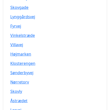
Skovgade
Lynggårdsvej
Fyrvej
Vinkelstræde
Villavej
Højmarken
Klosterengen
Sønderbyvej
Nørretorv
Skovly
Åstrædet