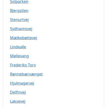
Solparken
Bjergstien
Stenurtvej
Sydhavnsvej
Mælkebøttevej
Lindealle
Møllevang
Frederiks Torv
Rønnebærvænget
Hjulmagervej
Delfinvej
Laksevej