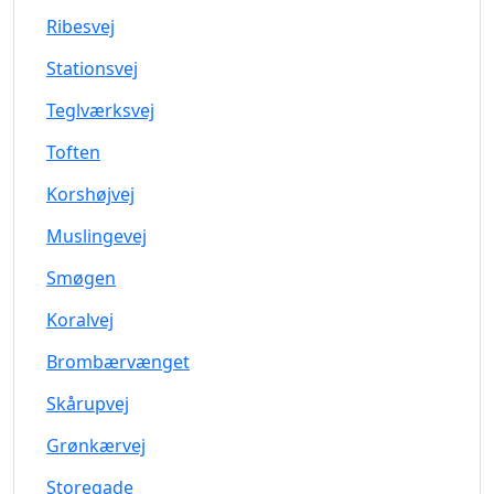
Ribesvej
Stationsvej
Teglværksvej
Toften
Korshøjvej
Muslingevej
Smøgen
Koralvej
Brombærvænget
Skårupvej
Grønkærvej
Storegade