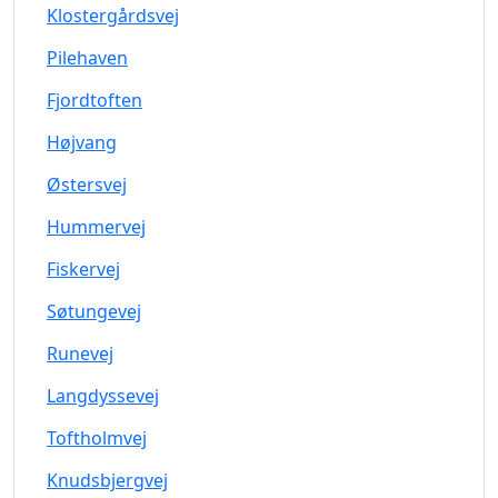
Klostergårdsvej
Pilehaven
Fjordtoften
Højvang
Østersvej
Hummervej
Fiskervej
Søtungevej
Runevej
Langdyssevej
Toftholmvej
Knudsbjergvej