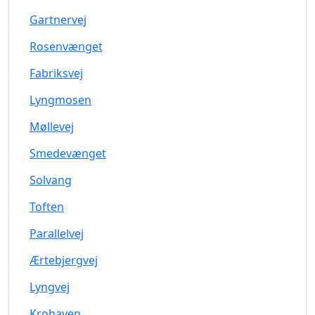
Gartnervej
Rosenvænget
Fabriksvej
Lyngmosen
Møllevej
Smedevænget
Solvang
Toften
Parallelvej
Ærtebjergvej
Lyngvej
Krohaven