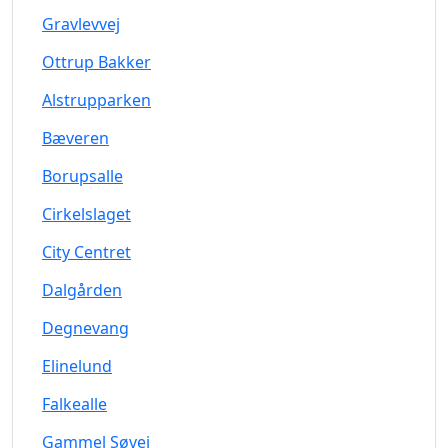
Gravlevvej
Ottrup Bakker
Alstrupparken
Bæveren
Borupsalle
Cirkelslaget
City Centret
Dalgården
Degnevang
Elinelund
Falkealle
Gammel Søvej