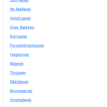
Storhøjvej
Ny Møllevej
Volstrupvej
Over Bækken
Estrupvej
Forsamlingshusvej
Hagensvej
Nibevej
Tingager
Råkildevej
Brunagervej
Hovhedevej