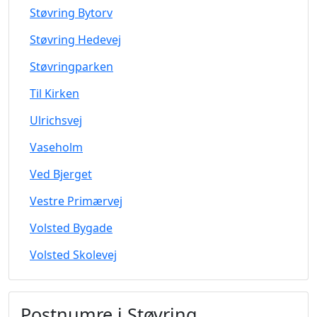
Støvring Bytorv
Støvring Hedevej
Støvringparken
Til Kirken
Ulrichsvej
Vaseholm
Ved Bjerget
Vestre Primærvej
Volsted Bygade
Volsted Skolevej
Postnumre i Støvring