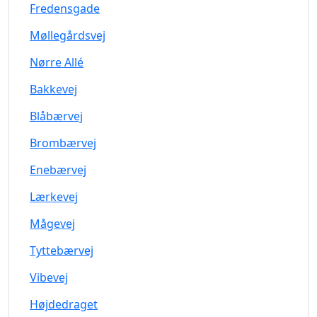
Fredensgade
Møllegårdsvej
Nørre Allé
Bakkevej
Blåbærvej
Brombærvej
Enebærvej
Lærkevej
Mågevej
Tyttebærvej
Vibevej
Højdedraget