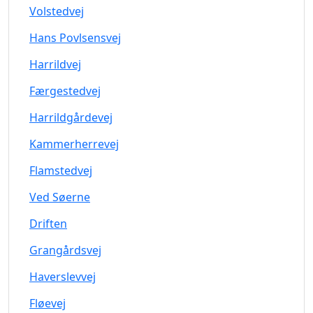
Volstedvej
Hans Povlsensvej
Harrildvej
Færgestedvej
Harrildgårdevej
Kammerherrevej
Flamstedvej
Ved Søerne
Driften
Grangårdsvej
Haverslevvej
Fløevej