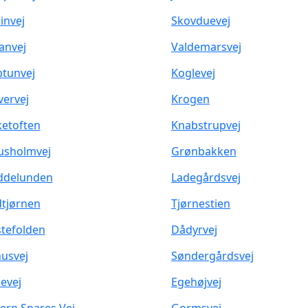
invej
Skovduevej
anvej
Valdemarsvej
tunvej
Koglevej
vervej
Krogen
ketoften
Knabstrupvej
usholmvej
Grønbakken
ddelunden
Ladegårdsvej
tjørnen
Tjørnestien
tefolden
Dådyrvej
usvej
Søndergårdsvej
evej
Egehøjvej