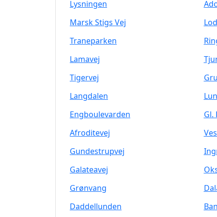
Lysningen
Ado
Marsk Stigs Vej
Lod
Traneparken
Rin
Lamavej
Tju
Tigervej
Gru
Langdalen
Lun
Engboulevarden
Gl.
Afroditevej
Ves
Gundestrupvej
Ing
Galateavej
Oks
Grønvang
Dal
Daddellunden
Ban