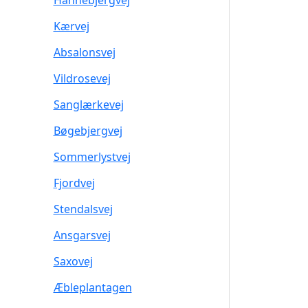
Hannebjergvej
Kærvej
Absalonsvej
Vildrosevej
Sanglærkevej
Bøgebjergvej
Sommerlystvej
Fjordvej
Stendalsvej
Ansgarsvej
Saxovej
Æbleplantagen