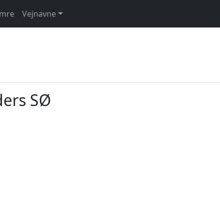
umre
Vejnavne
ders SØ