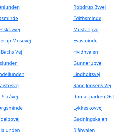
enlunden
Robdrup Byvej
asminde
Edithsminde
esskovvej
Mustangvej
erup Mosevej
Evasminde
 Bachs Vej
Hvidhvalen
slunden
Gunnerupvej
dellunden
Lindholtsvej
aistosvej
Rane Jonsens Vej
e Skråvej
Romaltparken Øst
orgsminde
Lykkeskovvej
delbovej
Gødningskajen
jalunden
Blåhvalen