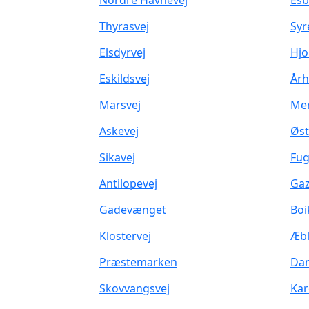
Nordre Havnevej
Esb
Thyrasvej
Syr
Elsdyrvej
Hjo
Eskildsvej
Årh
Marsvej
Mer
Askevej
Øst
Sikavej
Fug
Antilopevej
Gaz
Gadevænget
Boi
Klostervej
Æbl
Præstemarken
Da
Skovvangsvej
Kar