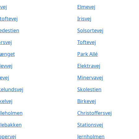
vej
Elmevej
toftevej
Irisvej
destien
Solsortevej
rsvej
Toftevej
vænget
Park Allé
levvej
Elektravej
evej
Minervavej
kelundsvej
Skolestien
kelvej
Birkevej
leholmen
Christoffersvej
lebakken
Stationsvej
ppervej
Jernholmen