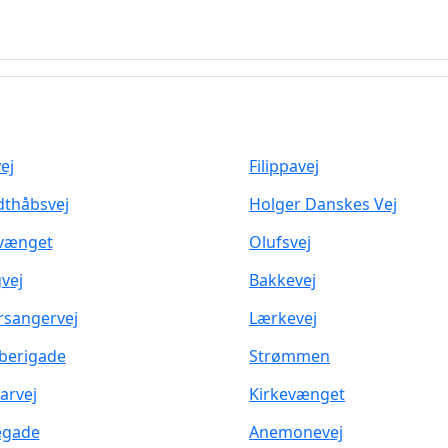
ej
Filippavej
thåbsvej
Holger Danskes Vej
vænget
Olufsvej
vej
Bakkevej
sangervej
Lærkevej
berigade
Strømmen
tarvej
Kirkevænget
legade
Anemonevej