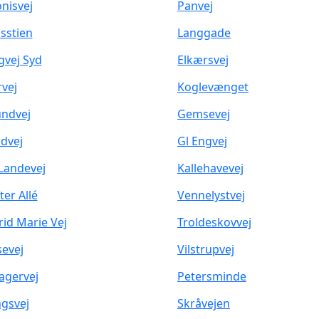
nisvej
Panvej
sstien
Langgade
gvej Syd
Elkærsvej
rvej
Koglevænget
ndvej
Gemsevej
dvej
Gl Engvej
 Landevej
Kallehavevej
ter Allé
Vennelystvej
rid Marie Vej
Troldeskovvej
evej
Vilstrupvej
agervej
Petersminde
gsvej
Skråvejen