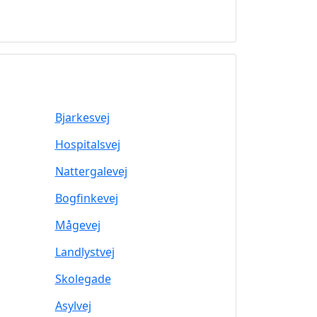
Bjarkesvej
Hospitalsvej
Nattergalevej
Bogfinkevej
Mågevej
Landlystvej
Skolegade
Asylvej