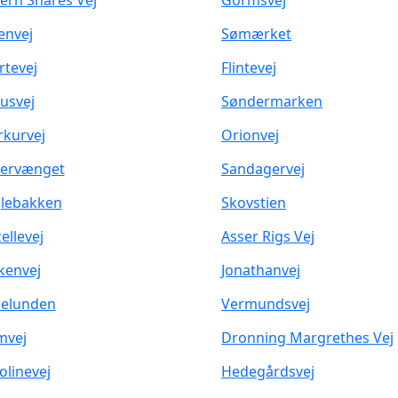
ern Snares Vej
Gormsvej
envej
Sømærket
rtevej
Flintevej
usvej
Søndermarken
kurvej
Orionvej
ervænget
Sandagervej
lebakken
Skovstien
ellevej
Asser Rigs Vej
kenvej
Jonathanvej
elunden
Vermundsvej
mvej
Dronning Margrethes Vej
olinevej
Hedegårdsvej