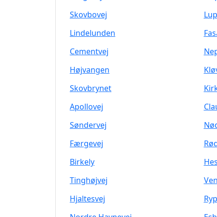
Skovbovej
Lup
Lindelunden
Fas
Cementvej
Nep
Højvangen
Klø
Skovbrynet
Kir
Apollovej
Cla
Søndervej
Nø
Færgevej
Rød
Birkely
Hes
Tinghøjvej
Ven
Hjaltesvej
Ryp