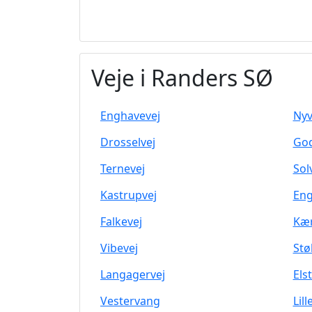
Veje i Randers SØ
Enghavevej
Nyv
Drosselvej
God
Ternevej
Sol
Kastrupvej
Eng
Falkevej
Kær
Vibevej
Stø
Langagervej
Els
Vestervang
Lil