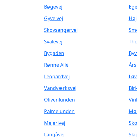
Bøgevej
Ege
Gyvelvej
Høj
Skovsangervej
Sme
Svalevej
Tho
Bygaden
By
Rønne Allé
Års
Leopardvej
Løv
Vandværksvej
Bir
Olivenlunden
Vin
Palmelunden
Møl
Mejerivej
Sko
Langåvej
Ski