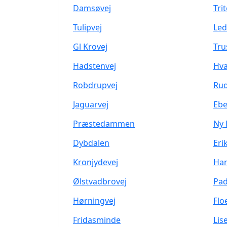
Damsøvej
Tri
Tulipvej
Led
Gl Krovej
Tru
Hadstenvej
Hva
Robdrupvej
Rud
Jaguarvej
Ebe
Præstedammen
Ny 
Dybdalen
Eri
Kronjydevej
Han
Ølstvadbrovej
Pad
Hørningvej
Flo
Fridasminde
Lis