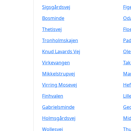
Sigsgårdsvej
Fig
Bosminde
Od
Thetisvej
Flo
Tronholmskajen
Pad
Knud Lavards Vej
Ole
Virkevangen
Tak
Mikkelstrupvej
Man
Virring Mosevej
Hef
Finhvalen
Lill
Gabrielsminde
Ge
Holmsgårdsvej
Mid
Wollesvej
Thu