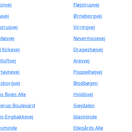
tonvej
Fløjstrupvej
avej
Ørneborgvej
strupvej
Virringvej
lløsvej
Nevermosevej
 Kirkevej
Drageshøjvej
ltoftvej
Aresvej
Havnevej
Poppelhøjvej
ksborgvej
Blodbøgen
s Bojes Alle
Hviidsvej
erup Boulevard
Svejdalen
es-Engbakkevej
Idasminde
esminde
Ellegårds Alle