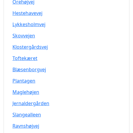
Orehøjvej
Hestehavevej
Lykkesholmvej
Skovvejen
Klostergårdsvej
Toftekæret
Blæsenborgvej
Plantagen
Maglehøjen
Jernaldergården
Slangealleen
Ravnshøjvej