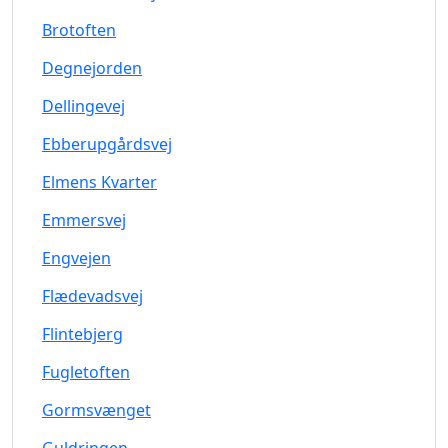
Brotoften
Degnejorden
Dellingevej
Ebberupgårdsvej
Elmens Kvarter
Emmersvej
Engvejen
Flædevadsvej
Flintebjerg
Fugletoften
Gormsvænget