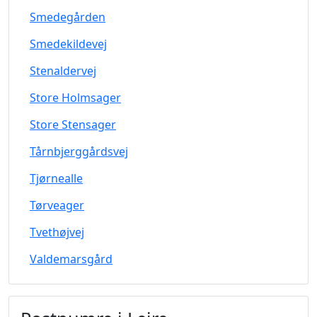
Smedegården
Smedekildevej
Stenaldervej
Store Holmsager
Store Stensager
Tårnbjerggårdsvej
Tjørnealle
Tørveager
Tvethøjvej
Valdemarsgård