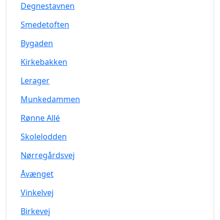
Degnestavnen
Smedetoften
Bygaden
Kirkebakken
Lerager
Munkedammen
Rønne Allé
Skolelodden
Nørregårdsvej
Åvænget
Vinkelvej
Birkevej