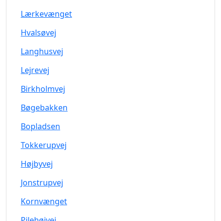
Lærkevænget
Hvalsøvej
Langhusvej
Lejrevej
Birkholmvej
Bøgebakken
Bopladsen
Tokkerupvej
Højbyvej
Jonstrupvej
Kornvænget
Pilehøjvej