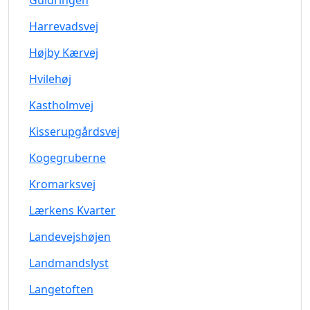
Guldringen
Harrevadsvej
Højby Kærvej
Hvilehøj
Kastholmvej
Kisserupgårdsvej
Kogegruberne
Kromarksvej
Lærkens Kvarter
Landevejshøjen
Landmandslyst
Langetoften