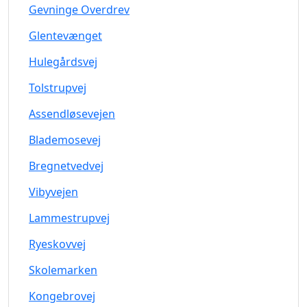
Gevninge Overdrev
Glentevænget
Hulegårdsvej
Tolstrupvej
Assendløsevejen
Blademosevej
Bregnetvedvej
Vibyvejen
Lammestrupvej
Ryeskovvej
Skolemarken
Kongebrovej