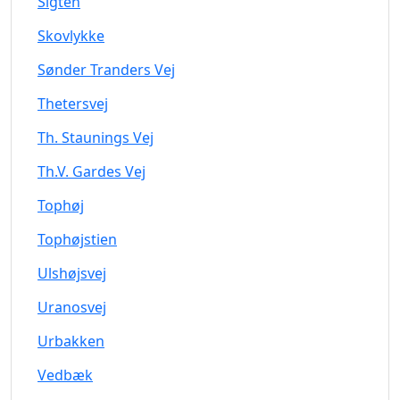
Sigten
Skovlykke
Sønder Tranders Vej
Thetersvej
Th. Staunings Vej
Th.V. Gardes Vej
Tophøj
Tophøjstien
Ulshøjsvej
Uranosvej
Urbakken
Vedbæk