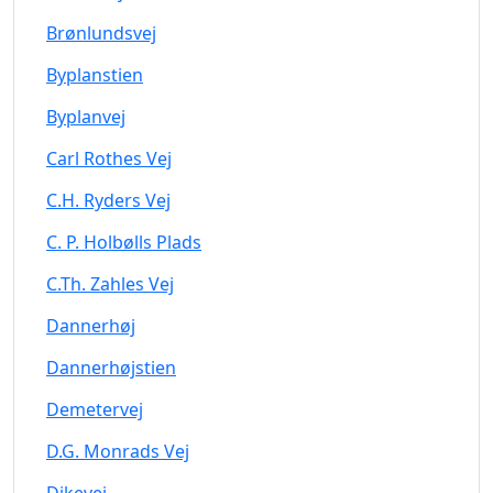
Brønlundsvej
Byplanstien
Byplanvej
Carl Rothes Vej
C.H. Ryders Vej
C. P. Holbølls Plads
C.Th. Zahles Vej
Dannerhøj
Dannerhøjstien
Demetervej
D.G. Monrads Vej