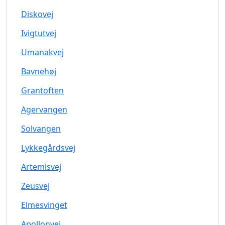
Diskovej
Ivigtutvej
Umanakvej
Bavnehøj
Grantoften
Agervangen
Solvangen
Lykkegårdsvej
Artemisvej
Zeusvej
Elmesvinget
Apollonvej