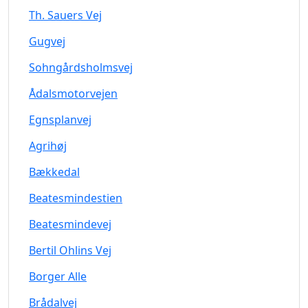
Th. Sauers Vej
Gugvej
Sohngårdsholmsvej
Ådalsmotorvejen
Egnsplanvej
Agrihøj
Bækkedal
Beatesmindestien
Beatesmindevej
Bertil Ohlins Vej
Borger Alle
Brådalvej