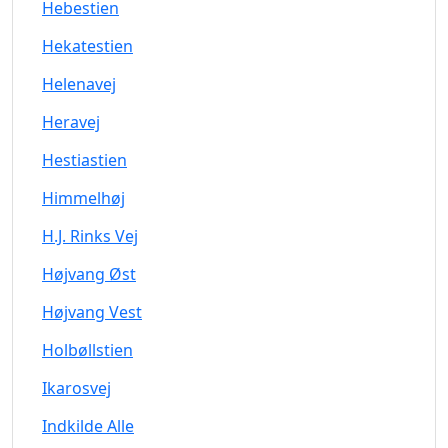
Hebestien
Hekatestien
Helenavej
Heravej
Hestiastien
Himmelhøj
H.J. Rinks Vej
Højvang Øst
Højvang Vest
Holbøllstien
Ikarosvej
Indkilde Alle